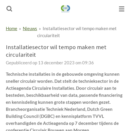
Ga
direct
naar
de
Home
»
Nieuws
»
Installatiesector wil tempo maken met
hoofdinhoud
circulariteit
Installatiesector wil tempo maken met
circulariteit
Gepubliceerd op 13 december 2023 om 09:36
Technische installaties in de gebouwde omgeving kunnen
sneller circulair worden. Dat stelt de technieksector in de
Actieagenda Circulaire Installaties. Door circulair aan te
besteden, beschikbaarheid van data, passende financiering
en kennisdeling kunnen grote stappen worden gezet.
Brancheorganisatie Techniek Nederland, Dutch Green
Building Council (DGBC) en kennisplatform TVVL
overhandigden de Actieagenda op 7 december tijdens de
conferentie Circulair Bouwen aan Morgen.