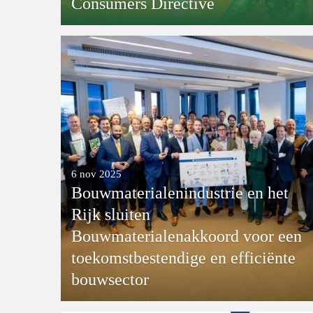
Consumers Directive
6 nov 2025
Bouwmaterialenindustrie en het
Rijk sluiten
Bouwmaterialenakkoord voor een
toekomstbestendige en efficiënte
bouwsector