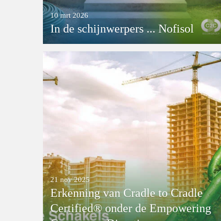
10 mrt 2026
In de schijnwerpers ... Nofisol
21 nov 2025
Erkenning van Cradle to Cradle
Certified® onder de Empowering