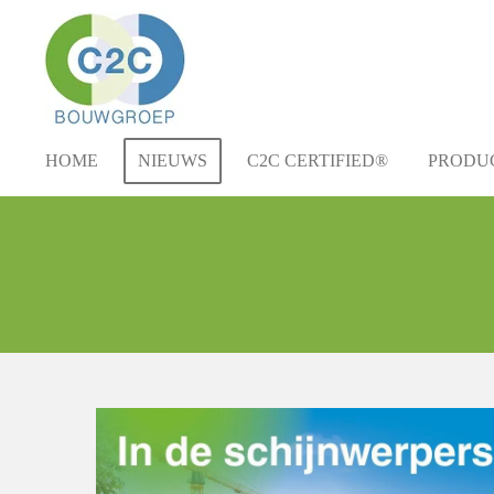
Ga
direct
naar
de
hoofdinhoud
HOME
NIEUWS
C2C CERTIFIED®
PRODU