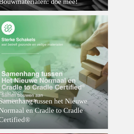
Bouwmaterialen: doe mee!
29 okt 2025
Samenhang tussen het Nieuwe
Normaal en Cradle to Cradle
Certified®