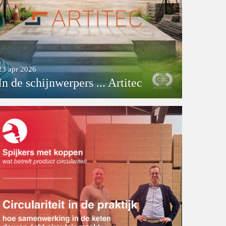
23 apr 2026
In de schijnwerpers ... Artitec