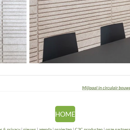
HOME
r & privacy
|
nieuws
|
agenda
|
projecten
|
C2C producten
|
onze partner