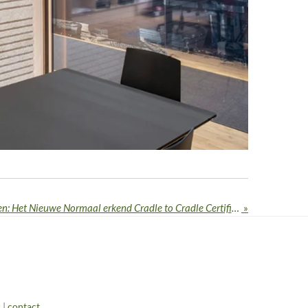
Mijlpaal in circulair bouwen: Het Nieuwe Normaal erkend Cradle to Cradle Certified®
»
s
|
contact