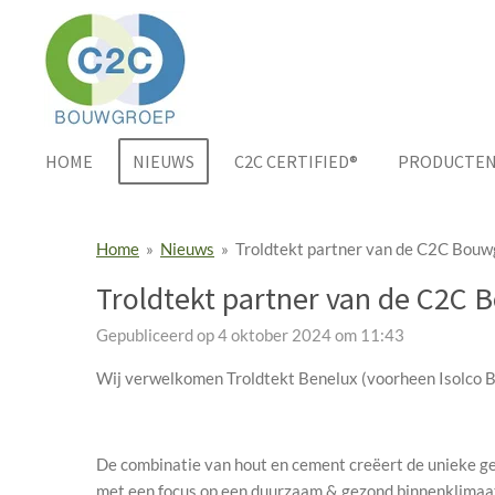
Ga
direct
naar
de
hoofdinhoud
HOME
NIEUWS
C2C CERTIFIED®
PRODUCTE
Home
»
Nieuws
»
Troldtekt partner van de C2C Bouw
Troldtekt partner van de C2C 
Gepubliceerd op 4 oktober 2024 om 11:43
Wij verwelkomen Troldtekt Benelux (voorheen Isolco 
De combinatie van hout en cement creëert de unieke ge
met een focus op een duurzaam & gezond binnenklimaat