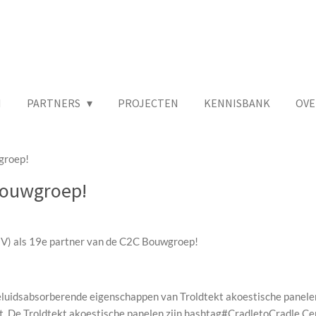
N
PARTNERS
PROJECTEN
KENNISBANK
OVE
groep!
Bouwgroep!
BV) als 19e partner van de C2C Bouwgroep!
luidsabsorberende eigenschappen van Troldtekt akoestische panelen 
. De Troldtekt akoestische panelen zijn hashtag#CradletoCradle Cer