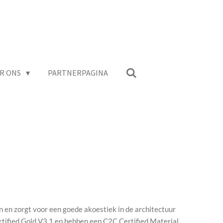
R ONS
PARTNERPAGINA
en zorgt voor een goede akoestiek in de architectuur
tified Gold V3.1 en hebben een C2C Certified Material