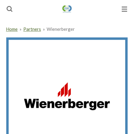
Ga
direct
naar
de
Home
»
Partners
»
Wienerberger
hoofdinhoud