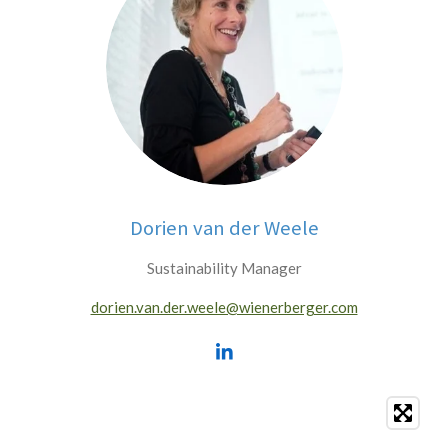
Dorien van der Weele
Sustainability Manager
dorien.van.der.weele@wienerberger.com
L
i
n
k
e