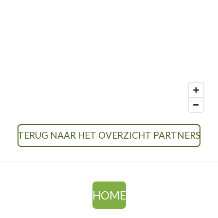
d
I
n
TERUG NAAR HET OVERZICHT PARTNERS
HOME