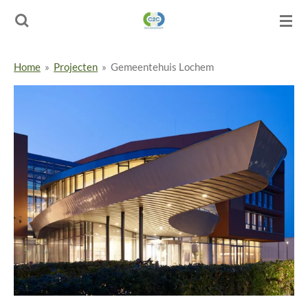
Ga
direct
naar
de
Home
»
Projecten
»
Gemeentehuis Lochem
hoofdinhoud