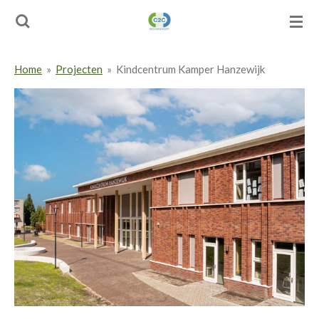
Ga
direct
naar
de
Home
»
Projecten
»
Kindcentrum Kamper Hanzewijk
hoofdinhoud