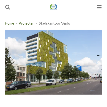
Ga
direct
naar
de
Home
»
Projecten
»
Stadskantoor Venlo
hoofdinhoud