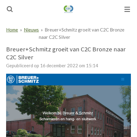
Ga
direct
naar
de
Home
»
Nieuws
»
Breuer+Schmitz groeit van C2C Bronze
hoofdinhoud
naar C2C Silver
Breuer+Schmitz groeit van C2C Bronze naar
C2C Silver
Gepubliceerd op 16 december 2022 om 15:14