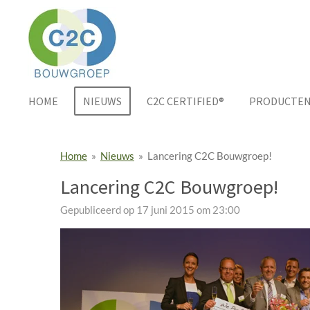
Ga
direct
naar
de
hoofdinhoud
HOME
NIEUWS
C2C CERTIFIED®
PRODUCTE
Home
»
Nieuws
»
Lancering C2C Bouwgroep!
Lancering C2C Bouwgroep!
Gepubliceerd op 17 juni 2015 om 23:00